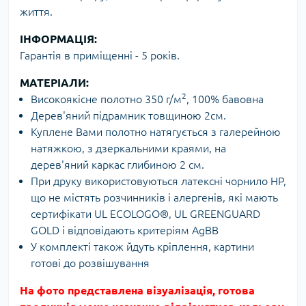
життя.
ІНФОРМАЦІЯ:
Гарантія в приміщенні - 5 років.
МАТЕРІАЛИ:
2
Високоякісне полотно 350 г/м
, 100% бавовна
Дерев'яний підрамник товщиною 2см.
Куплене Вами полотно натягується з галерейною
натяжкою, з дзеркальними краями, на
дерев'яний каркас глибиною 2 см.
При друку використовуються латексні чорнило HP,
що не містять розчинників і алергенів, які мають
сертифікати UL ECOLOGO®, UL GREENGUARD
GOLD і відповідають критеріям AgBB
У комплекті також йдуть кріплення, картини
готові до розвішування
На фото представлена ​​візуалізація, готова