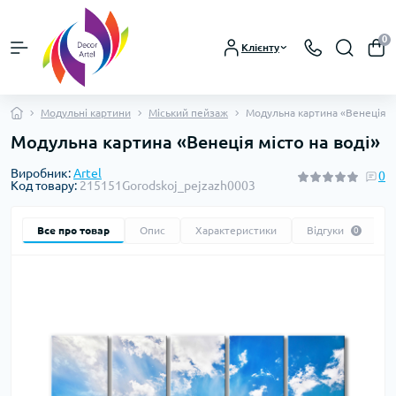
0
Клієнту
Модульні картини
Міський пейзаж
Модульна картина «Венеція мі
Модульна картина «Венеція місто на воді»
Виробник:
Artel
0
Код товару:
215151Gorodskoj_pejzazh0003
Все про товар
Опис
Характеристики
Відгуки
0