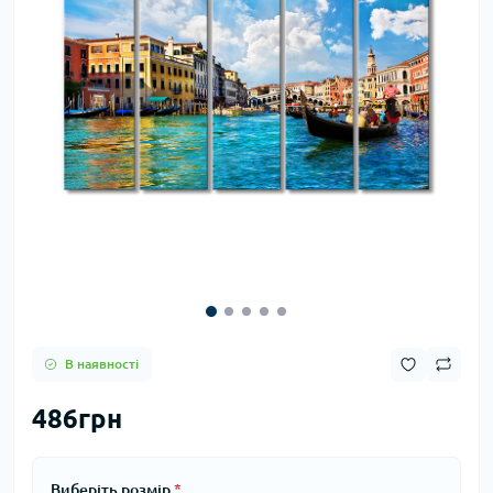
В наявності
486грн
Виберіть розмiр
*